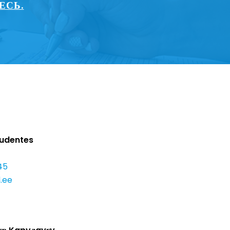
ЕСЬ.
Audentes
45
.ee