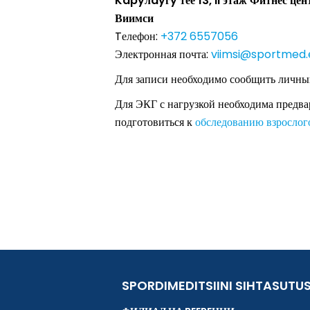
Kapyлayгy тее 13, II этаж Фитнес ц
Виимси
Tелефон:
+372 6557056
Электронная почта:
viimsi@sportmed.
Для записи необходимо сообщить личный
Для ЭКГ с нагрузкой необходима предвар
подготовиться к
обследованию взрослог
SPORDIMEDITSIINI SIHTASUTU