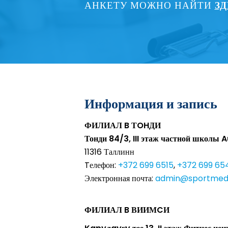
АНКЕТУ МОЖНО НАЙТИ
ЗД
Информация и запись
ФИЛИАЛ B ТOHД
И
Тонди 84/3, III этаж частной школы 
11316 Таллинн
Tелефон:
+372 699 6515
,
+372 699 65
Электронная почта:
admin@sportmed
ФИЛИАЛ B
В
ИИ
МC
И