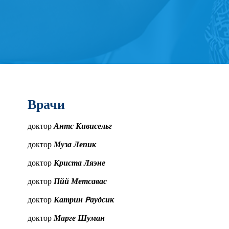
Врачи
доктор
Антс Кивисельг
доктор
Муза Лепик
доктор
Криста Ляэне
доктор
Пйй Метсавас
доктор
Катрин Pаудсик
доктор
Марге Шуман