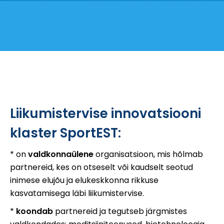
Liikumistervise innovatsiooni
klaster SportEST:
* on
valdkonnaülene
organisatsioon, mis hõlmab
partnereid, kes on otseselt või kaudselt seotud
inimese elujõu ja elukeskkonna rikkuse
kasvatamisega läbi liikumistervise.
*
koondab
partnereid ja tegutseb järgmistes