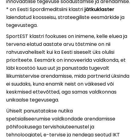
innovaatilise tegevuse soodustamise ja arendamise.
* on Eesti Spordimeditsiini klastri
jätkuklaster
laiendatud koosseisu, strateegiliste eesmärkide ja
tegevustega.
SportEST klastri fookuses on inimene, kelle eluea ja
tervena elatud aastate arvu tõstmine on nii
rahvusvaheliselt kui ka Eesti siseselt üks olulisi
prioriteete. Eesmärk on innoveerida valdkonda, et
läbi koostöö luua uut ja panustada tugevalt
liikumistervise arendamisse, mida partnerid üksinda
ei suudaks, kuna enamik neist on väikesed või
keskmised ettevõtted, aga samas valdkonnas
unikaalse tegevusega.
Ühiselt panustatakse nutika
spetsialiseerumise valdkondade arendamisse
põhifookusega tervishoiuteenustel ja
tehnoloogiatel, e-tervise ja nendega seotud IKT