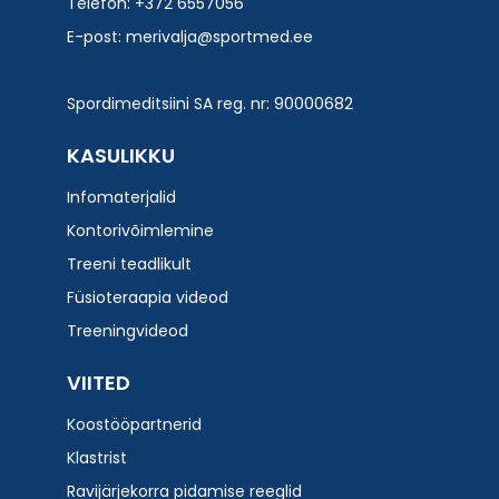
Telefon: +372 6557056
E-post:
merivalja@sportmed.ee
Spordimeditsiini SA reg. nr: 90000682
KASULIKKU
Infomaterjalid
Kontorivõimlemine
Treeni teadlikult
Füsioteraapia videod
Treeningvideod
VIITED
Koostööpartnerid
Klastrist
Ravijärjekorra pidamise reeglid