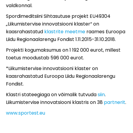
valdkonnal.
Spordimeditsiini Sihtasutuse projekt EU49304
„Liikumistervise innovatsiooni klaster“ on
kaasrahastatud
klastrite meetme
raames Euroopa
Liidu Regionaalarengu Fondist 1.11.2015-31.10.2018.
Projekti kogumaksumus on 1 192 000 eurot, millest
toetus moodustab 596 000 eurot.
*Liikumistervise innovatsiooni klaster on
kaasrahastatud Euroopa Liidu Regionaalarengu
Fondist.
Klastri stateegiaga on võimalik tutvuda
siin
.
Liikumistervise innovatsiooni klastris on 38
partnerit
.
www.sportest.eu