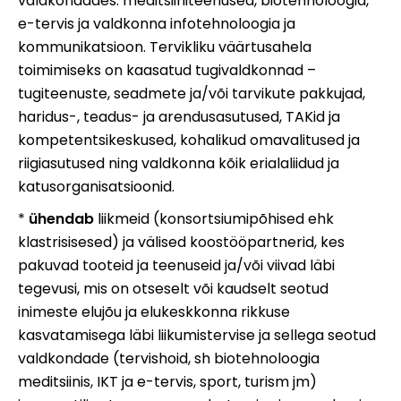
valdkondades: meditsiiniteenused, biotehnoloogia,
e-tervis ja valdkonna infotehnoloogia ja
kommunikatsioon. Tervikliku väärtusahela
toimimiseks on kaasatud tugivaldkonnad –
tugiteenuste, seadmete ja/või tarvikute pakkujad,
haridus-, teadus- ja arendusasutused, TAKid ja
kompetentsikeskused, kohalikud omavalitused ja
riigiasutused ning valdkonna kõik erialaliidud ja
katusorganisatsioonid.
*
ühendab
liikmeid (konsortsiumipõhised ehk
klastrisisesed) ja välised koostööpartnerid, kes
pakuvad tooteid ja teenuseid ja/või viivad läbi
tegevusi, mis on otseselt või kaudselt seotud
inimeste elujõu ja elukeskkonna rikkuse
kasvatamisega läbi liikumistervise ja sellega seotud
valdkondade (tervishoid, sh biotehnoloogia
meditsiinis, IKT ja e-tervis, sport, turism jm)